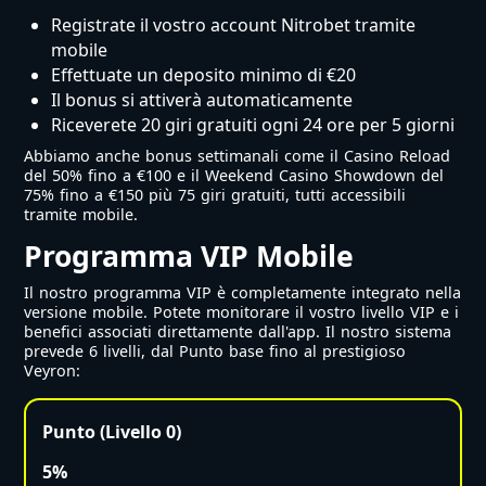
Registrate il vostro account Nitrobet tramite
mobile
Effettuate un deposito minimo di €20
Il bonus si attiverà automaticamente
Riceverete 20 giri gratuiti ogni 24 ore per 5 giorni
Abbiamo anche bonus settimanali come il Casino Reload
del 50% fino a €100 e il Weekend Casino Showdown del
75% fino a €150 più 75 giri gratuiti, tutti accessibili
tramite mobile.
Programma VIP Mobile
Il nostro programma VIP è completamente integrato nella
versione mobile. Potete monitorare il vostro livello VIP e i
benefici associati direttamente dall'app. Il nostro sistema
prevede 6 livelli, dal Punto base fino al prestigioso
Veyron:
Punto (Livello 0)
5%