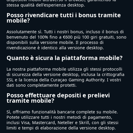
stessa qualità dell'esperienza desktop.
Posso rivendicare tutti i bonus tramite
mobile?
Assolutamente sì. Tutti i nostri bonus, incluso il bonus di
benvenuto del 100% fino a €600 più 100 giri gratuiti, sono
disponibili sulla versione mobile. Il processo di
rivendicazione è identico alla versione desktop.
Quanto è sicura la piattaforma mobile?
La nostra piattaforma mobile utilizza gli stessi protocolli
di sicurezza della versione desktop, inclusa la crittografia
SSL e la licenza della Curaçao Gaming Authority. I vostri
dati sono completamente protetti.
Posso effettuare depositi e prelievi
tramite mobile?
Sì, offriamo funzionalità bancarie complete su mobile.
Potete utilizzare tutti i nostri metodi di pagamento,
inclusi Visa, Mastercard, Neteller e Skrill, con gli stessi
limiti e tempi di elaborazione della versione desktop.