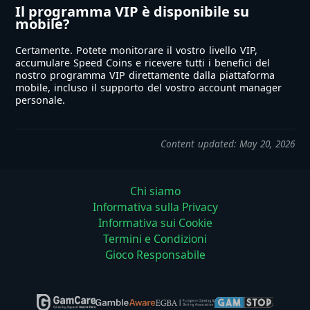
Il programma VIP è disponibile su
mobile?
Certamente. Potete monitorare il vostro livello VIP,
accumulare Speed Coins e ricevere tutti i benefici del
nostro programma VIP direttamente dalla piattaforma
mobile, incluso il supporto del vostro account manager
personale.
Content updated: May 20, 2026
Chi siamo
Informativa sulla Privacy
Informativa sui Cookie
Termini e Condizioni
Gioco Responsabile