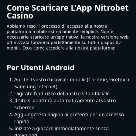
Come Scaricare L'App Nitrobet
Casino
Abbiamo reso il processo di accesso alla nostra
piattaforma mobile estremamente semplice. Non è
necessario scaricare un'app nativa: la nostra versione web
ottimizzata funziona perfettamente su tutti i dispositivi
mobili. Ecco come accedere alla nostra piattaforma:
Per Utenti Android
Aprite il vostro browser mobile (Chrome, Firefox o
Samsung Internet)
Digitate l'indirizzo del nostro sito ufficiale
Il sito si adatterà automaticamente al vostro
schermo
Aggiungete la pagina ai preferiti per un accesso
rapido
Iniziate a giocare immediatamente senza
download