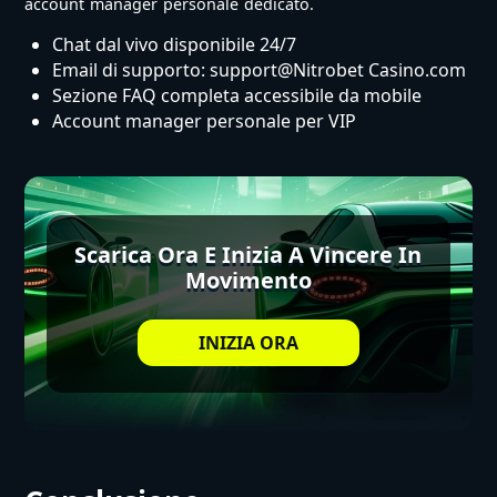
account manager personale dedicato.
Chat dal vivo disponibile 24/7
Email di supporto: support@Nitrobet Casino.com
Sezione FAQ completa accessibile da mobile
Account manager personale per VIP
Scarica Ora E Inizia A Vincere In
Movimento
INIZIA ORA