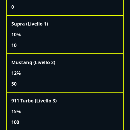
0
Supra (Livello 1)
10%
10
Mustang (Livello 2)
12%
50
911 Turbo (Livello 3)
15%
100