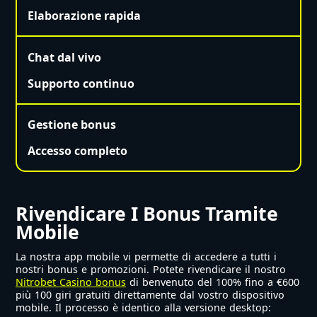
Elaborazione rapida
Chat dal vivo
Supporto continuo
Gestione bonus
Accesso completo
Rivendicare I Bonus Tramite
Mobile
La nostra app mobile vi permette di accedere a tutti i
nostri bonus e promozioni. Potete rivendicare il nostro
Nitrobet Casino bonus
di benvenuto del 100% fino a €600
più 100 giri gratuiti direttamente dal vostro dispositivo
mobile. Il processo è identico alla versione desktop: